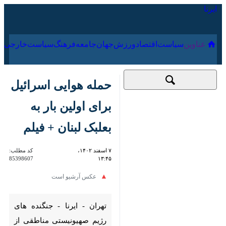
۱۸ مرداد ۱۴۰۵
عناوین‌
سیاست
اقتصاد
ورزش
جهان
جامعه
فرهنگ
سیا
حمله هوایی اسرائیل
برای اولین بار به
بعلبک لبنان + فیلم
۷ اسفند ۱۴۰۲، ۱۳:۴۵
کد مطلب:
85398607