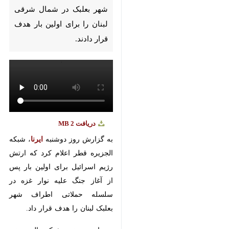
Pause
Play
00:00
00:00
♿︎