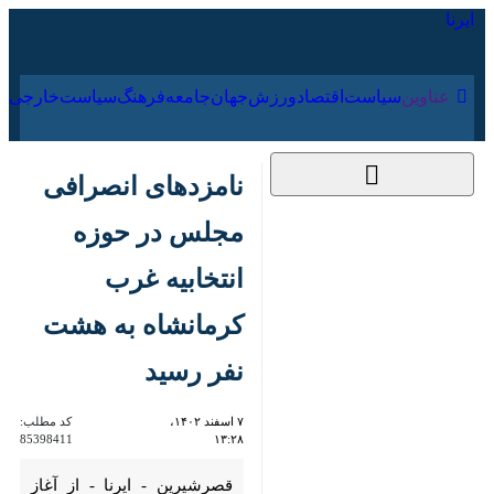
۱۶ مرداد ۱۴۰۵
عناوین‌
سیاست
اقتصاد
ورزش
جهان
جامعه
فرهنگ
سیا
نامزدهای انصرافی
مجلس در حوزه
انتخابیه غرب کرمانشاه
به هشت نفر رسید
۷ اسفند ۱۴۰۲، ۱۳:۲۸
کد مطلب:
85398411
قصرشیرین - ایرنا - از آغاز رسمی
تبلیغات تا امروز دوشنبه، هشت