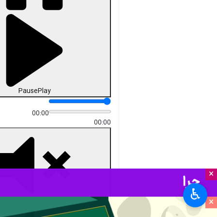
Pause
Play
00:00
00:00
×
♿︎
×