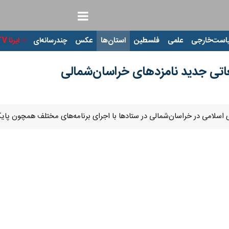
ت‌خارجی
علمی
فلسطین
استان‌ها
عکس
چندرسانه‌ای
ایرنا TV
با
غاتی جدید نامزدهای خراسان‌شمالی
Pause
Play
00:00