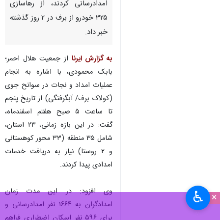
امدادرسانی کردند، از رهاسازی
۳۲۵ خودرو از برف در ۲ روز گذشته
خبر داد.
به گزارش ایرنا
از جمعیت هلال احمر؛
بابک محمودی، با اشاره به انجام
عملیات امداد و نجات در سوانح جوی
(کولاک برف/ آب‎گرفتگی) از تاریخ پنجم
تا ساعت ۵ صبح هفتم اسفندماه،
گفت: در این بازه زمانی، ۲۳ استان،
شامل ۳۵ منطقه (۳۳ محور کوهستانی
و ۲ روستا) نیاز به دریافت خدمات
امدادی پیدا کردند.
وی افزود: در این مدت زمان
♿︎
×
امدادگران به ۱۶۶۴ نفر امدادرسانی و
برای ۵۹۶ نفر اسکان اضطراری فراهم