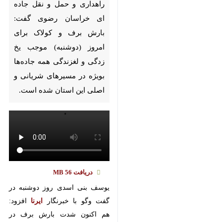
Pause
Play
00:00
00:00
♿︎