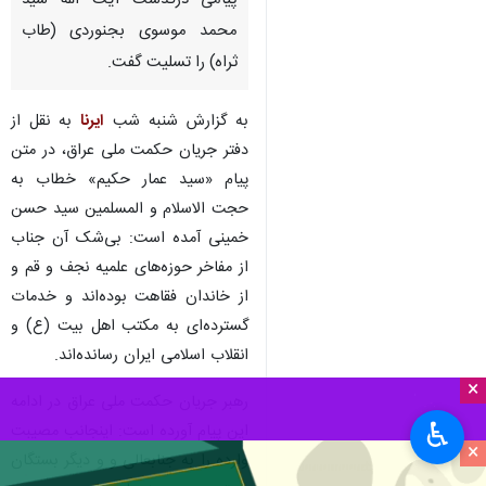
پیامی درگذشت آیت الله سید
محمد موسوی بجنوردی (طاب
ثراه) را تسلیت گفت.
به گزارش شنبه شب
ایرنا
به نقل از
دفتر جریان حکمت ملی عراق، در متن
پیام «سید عمار حکیم» خطاب به
حجت الاسلام و المسلمین سید حسن
خمینی آمده است: بی‌شک آن جناب
از مفاخر حوزه‌های علمیه نجف و قم و
از خاندان فقاهت بوده‌اند و خدمات
گسترده‌ای به مکتب اهل بیت (ع) و
انقلاب اسلامی ایران رسانده‌اند.
×
رهبر جریان حکمت ملی عراق در ادامه
♿︎
این پیام آورده است: اینجانب مصیبت
×
وارده را به جنابعالی و و دیگر بستگان