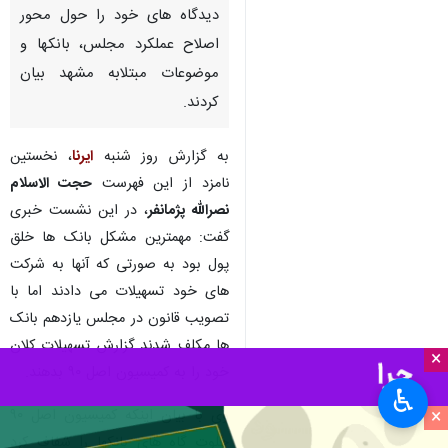
مشهد-ایرنا- پنج نامزد مورد
حمایت جبهه پیروان خط امام و
رهبری در حوزه انتخابیه مشهد و
کلات روز شنبه در نشست خبری
دیدگاه های خود را حول محور
اصلاح عملکرد مجلس، بانکها و
موضوعات مبتلابه مشهد بیان
کردند.
به گزارش روز شنبه
ایرنا
، نخستین
نامزد از این فهرست
حجت الاسلام
نصرالله پژمانفر
، در این نشست خبری
×
گفت: مهمترین مشکل بانک ها خلق
پول بود به صورتی که آنها به شرکت
♿︎
های خود تسهیلات می دادند اما با
×
تصویب قانون در مجلس یازدهم بانک