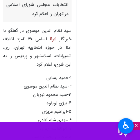
انتخابات مجلس شورای اسلامی
در تهران را اعلام کرد.
سید نظام الدین موسوی در گفتگو با
خبرنگار
ایرنا
اسامی ۳۰ نامزد ائتلاف
امنا در حوزه انتخابیه تهران، ری،
شمیرانات، اسلامشهر و پردیس را به
این شرح، اعلام کرد:
۱-حمید رسایی
۲-سید نظام الدین موسوی
۳-سید محمود نبویان
۴-بیژن نوباوه
۵-ابراهیم عزیزی
۶-مهدی شاه آبادی
♿︎
×
۷-ابوالقاسم جراره
۸-مجتبی رحماندوست