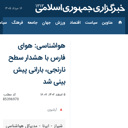
۱۶ مرداد ۱۴۰۵
عناوین‌
سیاست
اقتصاد
ورزش
جهان
جامعه
فرهنگ
سیاس
هواشناسی: هوای
فارس با هشدار سطح
نارنجی، بارانی پیش
بینی شد
۵ اسفند ۱۴۰۲، ۱۶:۰۷
کد مطلب:
85396970
آرشیوی
شیراز - ایرنا - مدیرکل هواشناسی