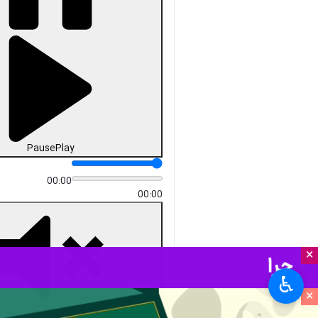
Unmute
Settings
PIP
Enter
Download
دریافت
59 MB
fullscreen
مسکو- ایرنا- سفیر جمهوری
اسلامی ایران در روسیه اعلام کرد:
موافقت‌نامه همکاری راهبردی دو
کشور از نظر تهران و مسکو مورد
تأیید است و ما منتظر هستیم که
وزیران امور خارجه دو کشور در
یک دیدار مشترک، این
موافقت‌نامه را پاراف (پی‌نوشت)
کنند تا روال قانونی آن در دولت‌ها
و مجالس طرفین طی شود.
×
کاظم جلالی در گفت و گو با خبرنگار
♿︎
ایرنا
در مسکو افزود: پس از پی‌نوشت
×
وزیران امور خارجه ایران و روسیه،