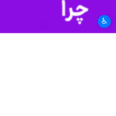
برچسب‌ها
♿︎
استان خوزستان
ایرنا
مرزبانی فراجا
خلیج فارس
مرزبانی
آبادان
اخبار مرتبط
۲ فروند شناور لنج تجاری متخلف در اروندرود توقیف شدند
آبادان - ایرنا - فرمانده مرزبانی خوزستان ا
شناور حامل پارچه قا
آبادان - ایرنا - فرمان