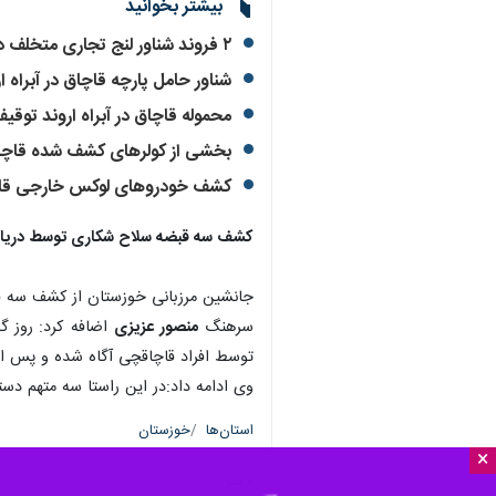
بیشتر بخوانید
۲ فروند شناور لنج تجاری متخلف در اروندرود توقیف شدند
شناور حامل پارچه قاچاق در آبراه 
محموله قاچاق در آبراه اروند توقی
بخشی از کولرهای کشف شده قاچا
کشف خودروهای لوکس خارجی قاچ
کشف سه قبضه سلاح شکاری توسط دریابان
جانشین مرزبانی خوزستان از کشف سه قبضه سلاح شکا
سرهنگ
منصور عزیزی
اضافه کرد:
روز گ
توسط افراد قاچاقچی آگاه شده و پس 
وی ادامه داد:در این راستا سه متهم دس
استان‌ها
خوزستان
×
۰ نفر