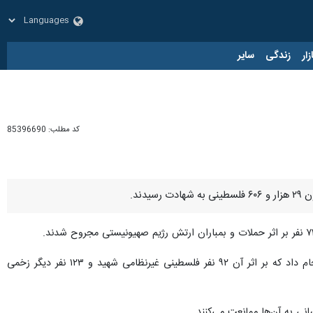
زار
زندگی
سایر
کد مطلب:
85396690