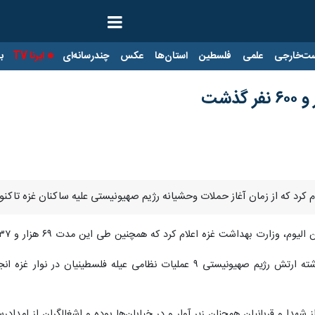
ت‌خارجی
علمی
فلسطین
استان‌ها
عکس
چندرسانه‌ای
ایرنا TV
با