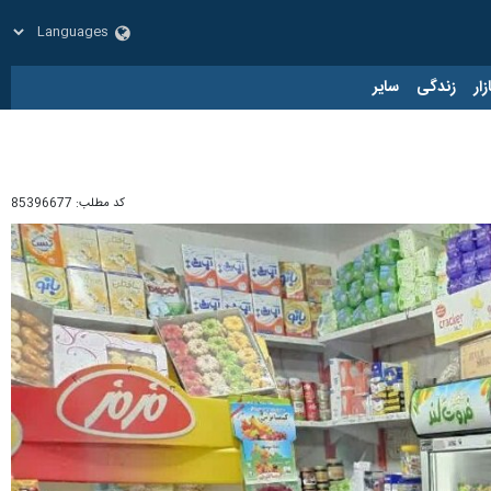
زار
زندگی
سایر
کد مطلب:
85396677