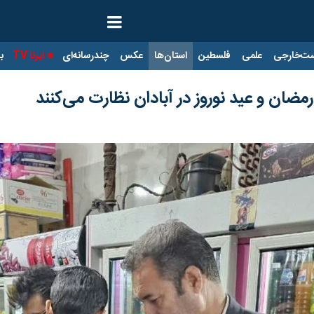
ت‌خارجی
علمی
فلسطین
استان‌ها
عکس
چندرسانه‌ای
ایرنا TV
با