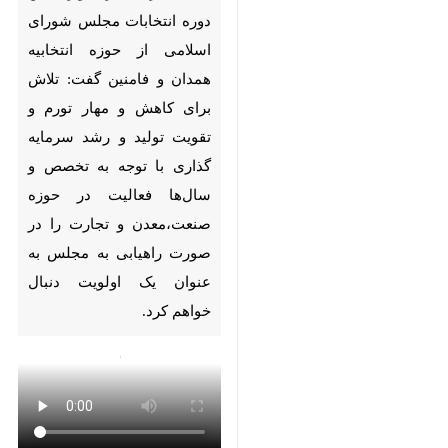
Pause
Play
00:00
00:00
×
♿︎
×