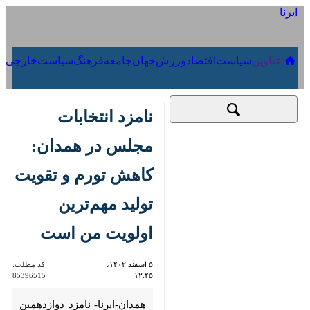
۱۷ مرداد ۱۴۰۵
عناوین‌
سیاست
اقتصاد
ورزش
جهان
جامعه
فرهنگ
نامزد انتخابات مجلس
در همدان: کاهش
تورم و تقویت تولید
مهم‌ترین اولویت من
است
۵ اسفند ۱۴۰۲، ۱۲:۴۵
کد مطلب:
85396515