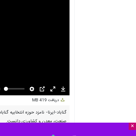
nmute
Settings
PIP
Enter
Download
دریافت
419 MB
fullscreen
گناباد-ایرنا- نامزد حوزه انتخابیه 
صنعت، معدن و کشاورزی دانست.
×