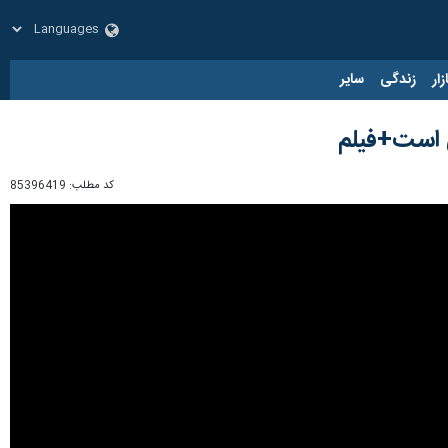
زار
زندگی
سایر
ی است+فیلم
کد مطلب:
85396419