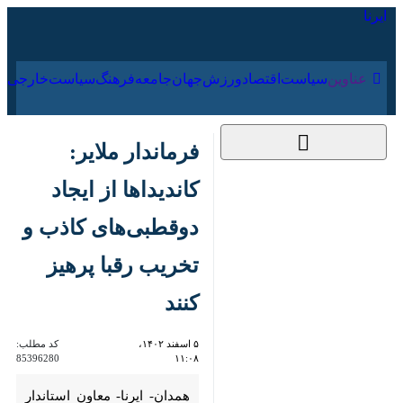
۱۷ مرداد ۱۴۰۵
عناوین‌
سیاست
اقتصاد
ورزش
جهان
جامعه
فرهنگ
فرماندار ملایر:
کاندیداها از ایجاد
دوقطبی‌های کاذب و
تخریب رقبا پرهیز کنند
۵ اسفند ۱۴۰۲، ۱۱:۰۸
کد مطلب:
85396280
همدان- ایرنا- معاون استاندار
همدان و فرماندار ویژه ملایر
گفت: توصیه ما به همه