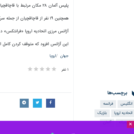
پلیس آلمان ۲۸ مکان مرتبط با قاچاقچیان را بازرسی کرده و ۲۴ قایق بادی، مقادیر زیادی تجهیزات دریایی، ۶۰ وسیله الکترونیکی، سلاح و صدها هزار یورو پول نقد کشف و ضبط کرد.
همچنین ۱۹ نفر از قاچاقچیان از جمله سرکرده این گروه دستگیر شدند.
آژانس مرزی اتحادیه اروپا «فرانتکس» در ماه ژانوی
این آژانس افزود که متوقف کردن کامل این روند غیرممکن است و ان
جهان
اروپا
۱ نفر
برچسب‌ها
انگلیس
فرانسه
اتحادیه اروپا
بلژیک
خاورمیانه
آلمان
×