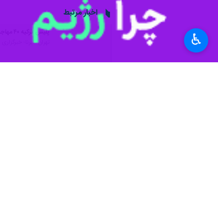
اخبار مرتبط
پلیس ترکیه ۴۰ مهاجر غیرقانونی در استان قونیه و حاتای دستگیر شدند
♿︎
تهران- ایرنا- خبرگزاری اناتولی 
افزایش ۵۰ درصدی متقاضیان پناهندگی آلمان در سال ۲۰۲۳
تهران-ایرنا- بر اساس
نظر شما