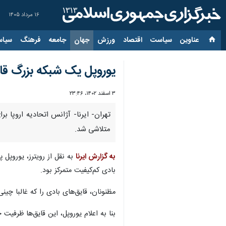
۱۶ مرداد ۱۴۰۵
عناوین‌
سیاست
اقتصاد
ورزش
جهان
جامعه
فرهنگ
سیاس
یوروپل یک شبکه بزرگ قاچ
۳ اسفند ۱۴۰۲، ۲۳:۴۶
تهران- ایرنا- آژانس اتحادیه اروپا 
متلاشی شد.
به گزارش ایرنا
به نقل از رویترز، یوروپل 
بادی کم‌کیفیت متمرکز بود.
مظنونان، قایق‌های بادی را که غالبا چین
بنا به اعلام یوروپل، این قایق‌ها ظرفیت حداکثر ۱۰ نفر را داشتند اما قاچاقچیان ۵۰ مهاجر را بر آنها سوار کرده و از هر نفر یک هزار تا سه هز