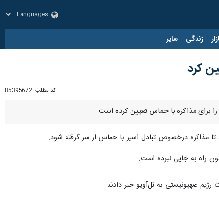
زار
زندگی
سایر
ین کرد
کد مطلب:
85395672