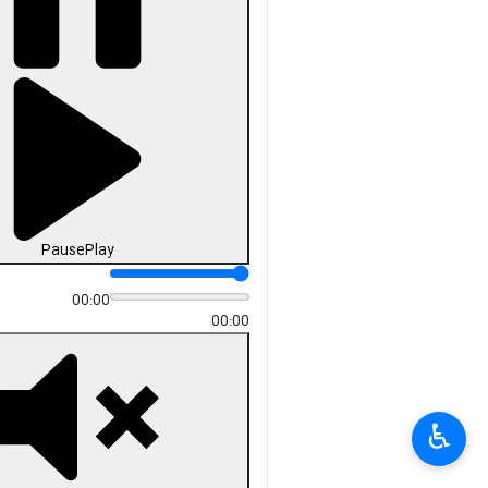
Pause
Play
00:00
00:00
×
♿︎
×