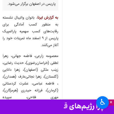
پاریس در اصفهان برگزار می‌شود.
به گزارش ایرنا
، بانوان والیبال نشسته
به منظور کسب آمادگی برای
رقابت‌های کسب سهمیه پارالمپیک
پاریس از ۹ اسفند ماه تمرینات خود را
آغاز می‌کنند.
معصومه زارعی، فاطمه جهانی، زهرا
لطفی (خراسان‌رضوی)، حدیث رضایی،
زینب ملکی (اصفهان)، زهرا دانایی
(گلستان)، زهرا نجاتی‌عارف (همدان)،
، فاطمه عباسی، عشرت کردستانی
(کرمان)، فرزانه حیدری (هرمزگان)،
مهری فلاحی، سپیده
♿︎
×
جمال‌دوست‌املش ( گیلان) ۱۲ ملی
پوشی هستند که زیر نظر لیلا بریانیان