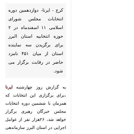
انتخابات مجلس شورای اسلامی ۱۱
اسفندماه در ۲ حوزه انتخابیه
استان البرز برای برگزیدن سه
نماینده استان از میان ۴۵۱ نامزد
حاضر در رقابت برگزار می شود.
به گزارش روز چهارشنبه
ایرنا
،برای
برگزاری این انتخابات که همزمان با
ششمین دوره انتخابات مجلس
خبرگان رهبری برگزار خواهد شد،
۲۶هزار نفر از عوامل اجرایی در استان
البرز سازماندهی شده است.
استان البرز با حدود سه میلیون نفر
جمعیت ۲ حوزه انتخابیه کرج ،
♿︎
اشتهارد ، فردیس و حوزه انتخابیه
ساوجبلاغ ، نظرآباد ،چهار باغ و