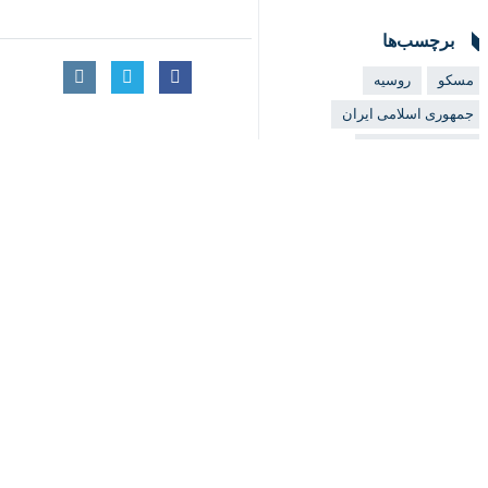
♿︎
×
مسکو- ایرنا- معاون رئیس شورای امنی
به گزارش ایرنا
از خبرگزاری تاس، دمیتری 
وی ادامه داد: بی ثباتی در خاورمیانه، 
این سخنان را معاون رئیس شورای امنیت
به گزارش ایرنا،
حضرت آیت الله خامنه‌ای
بزرگ دنیای اسلام غزه است، تاکید کردن
با گذشت حدود ۱۴۰ روز
هستند.