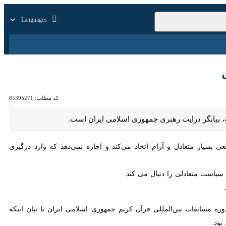
زار
زندگی
سایر
کد مطلب:
85395271