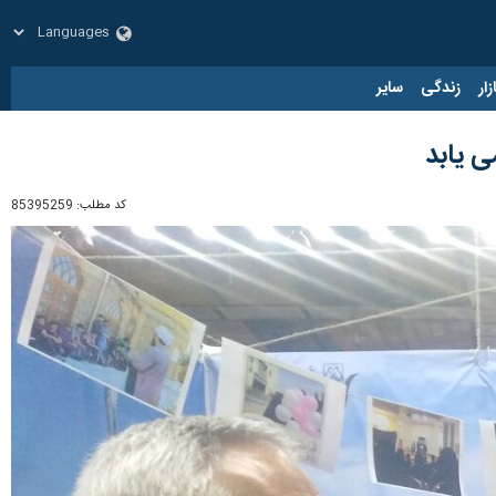
زار
زندگی
سایر
ی یابد
کد مطلب:
85395259