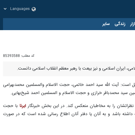
زار
زندگی
سایر
کد مطلب:
85393588