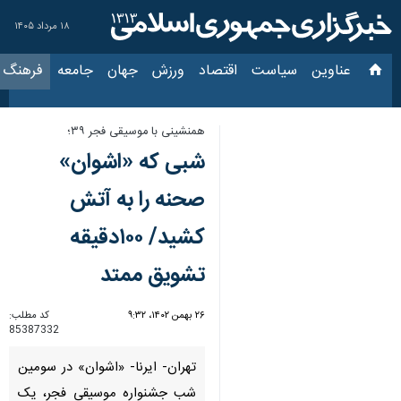
۱۸ مرداد ۱۴۰۵
عناوین‌
سیاست
اقتصاد
ورزش
جهان
جامعه
فرهنگ
سیاس
همنشینی با موسیقی فجر ۳۹؛
شبی که «اشوان»
صحنه را به آتش
کشید/ ۱۰۰دقیقه
تشویق ممتد
۲۶ بهمن ۱۴۰۲، ۹:۳۲
کد مطلب:
85387332
تهران- ایرنا- «اشوان» در سومین
شب جشنواره موسیقی فجر، یک