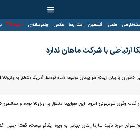
ت‌خارجی
علمی
فلسطین
استان‌ها
عکس
چندرسانه‌ای
ایرنا TV
با
کا ارتباطی با شرکت ماهان ندارد
یی کشوری با بیان اینکه هواپیمای توقیف شده توسط آمریکا متعلق به ونزوئلا ا
ت‌ وگوی تلویزیونی افزود: این هواپیما متعلق به ونزوئلا بوده و همانطور ک
هیچ عنوان مورد تأیید سازمان‌های جهانی به ویژه ایکائو نیست، گفت: چنین اق