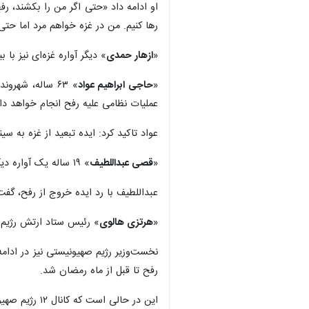
او ادامه داد «حتی اگر من را بکشند، رفح
رها کنیم. من در غزه خواهم مرد اما حتی ب
«
ازهار حمدی
» دیگر آواره غزه‌ای نیز با
«
حاجی ابراهیم عواد
» ۶۳ ساله، شهر
عملیات نظامی علیه رفح انجام خواهد دا
عواد تاکید کرد: ایده تبعید از غزه به س
«
قصی عبداللطیف
» ۱۹ ساله یک آواره دیگر در رفح نیز در این باره گفت: نگران حمله زمینی اسرائیل به رفح که صدها هزار غیرنظامی در آن پناه گرفته‌اند، هستیم.
عبداللطیف با رد ایده خروج از رفح، گفت
«
هرتزی هالوی
» رئیس ستاد ارتش رژیم 
رفح تا قبل از ماه رمضان شد.
این در حالی است که کانال ۱۲ رژیم صهیونیستی از اختلاف بین نتانیاهو و هالوی بر سر عملیات احتمالی در رفح پرده برداشته است.