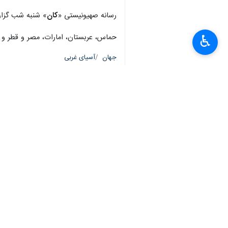
رسانه صهیونیستی «
کان
» شنبه شب گزارش
حماس، عربستان، امارات، مصر و قطر و شم
♿︎
جهان
آسیای غربی
×
۱ نفر
برچسب‌ها
نوار غزه
رژیم صهیونیستی
فلسطین
طوفان الاقصی
پروندهٔ خبری
عملیات طوفان الاقصی
اخبار مرتبط
طالبان حملات اسرائی