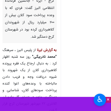
کرج - ایرنا - جانشین فرمانده
انتظامی البرز گفت: فردی که با
وعده پرداخت سود کلان بیش از
۲۰۰ میلیارد ریال از شهروندان
کلاهبرداری کرده بود در شهرستان
کرج دستگیر شد.
به گزارش ایرنا
از پلیس البرز ، سرهنگ
"محمد نادربیگی"
روز سه شنبه اظهار
کرد : به دنبال ارجاع یک فقره پرونده
کلاهبرداری کلان از یک‌ شهروند با
شیوه دریافت وجه و فریب دادن
مالباخته با وعده‌های اغوا کننده
پرداخت سودهای کلان، شناسایی و
دستگیری متهم در دستور کار ماموران
♿︎
×
کلانتری ۲۲ مهرشهر شهرستان کرج قرار
گرفت.