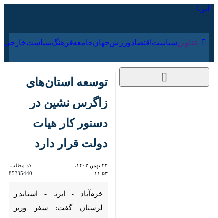
۱۸ مرداد ۱۴۰۵
عناوین‌
سیاست
اقتصاد
ورزش
جهان
جامعه
فرهنگ
س
توسعه استان‌های
زاگرس نشین در دستور
کار هیات دولت قرار
دارد
۲۴ بهمن ۱۴۰۲، ۱۱:۵۳
کد مطلب:
85385440
خرم‌آباد - ایرنا - استاندار لرستان
گفت: سفر وزیر تعاون، کار و رفاه