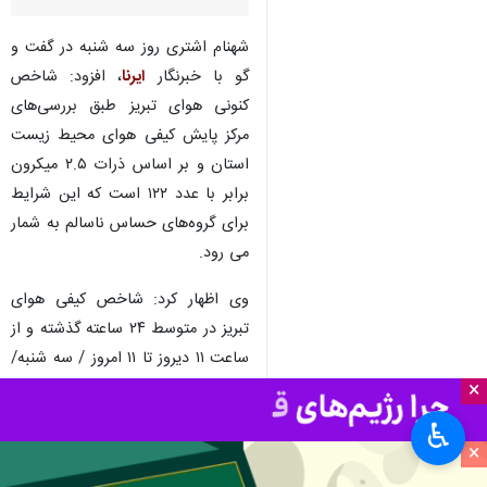
آلاینده های جوی در کلانشهر تبریز
خبر داد و گفت: هم اکنون هوای
این شهر ناسالم برای گروه های
حساس است.
شهنام اشتری روز سه شنبه در گفت و
گو با خبرنگار
ایرنا
، افزود: شاخص
کنونی هوای تبریز طبق بررسی‌های
مرکز پایش کیفی هوای محیط زیست
استان و بر اساس ذرات ۲.۵ میکرون
برابر با عدد ۱۲۲ است که این شرایط
برای گروه‌های حساس ناسالم به شمار
می رود.
×
وی اظهار کرد: شاخص کیفی هوای
♿︎
تبریز در متوسط ۲۴ ساعته گذشته و از
×
ساعت ۱۱ دیروز تا ۱۱ امروز / سه شنبه/