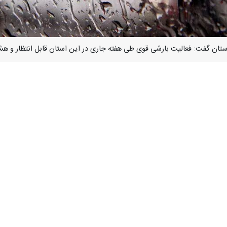
 لرستان گفت: فعالیت بارشی قوی طی هفته جاری در این استان قابل انتظار و
ی لرستان،
بهروز مرادپور
روز سه شنبه بیان کرد: سامانه بارشی از پنجشنبه ش
 رگبار برف و وزش باد شدید از مخاطرات فعالیت این سامانه بارشی پیش بینی
آبگرفتگی معابر و ایجاد روان آب، سیلابی شدن مسیل ها، بالا آمدن سطح آب
تاها، اختلال در ناوگان حمل و نقل، احتمال رخداد بهمن در نواحی کوهستانی، 
بویژه در گردنه های برفگیر استان ، همراه داشتن تجهیزات زمستانی، آمادگی 
و رودخانه ها و سایر اقدامات پیشگیرانه لازم توصیه می شود.