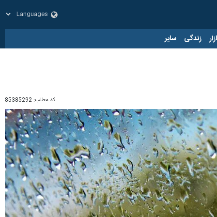
زار
زندگی
سایر
کد مطلب:
85385292