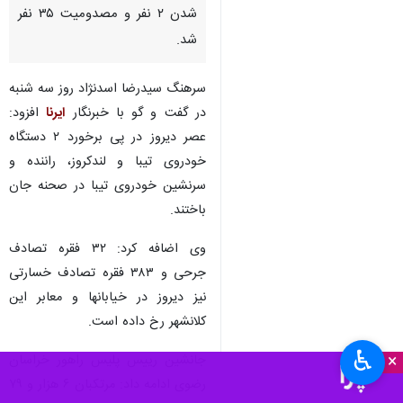
شدن ۲ نفر و مصدومیت ۳۵ نفر
شد.
سرهنگ سیدرضا اسدنژاد روز سه شنبه
در گفت و گو با خبرنگار
ایرنا
افزود:
عصر دیروز در پی برخورد ۲ دستگاه
خودروی تیبا و لندکروز، راننده و
سرنشین خودروی تیبا در صحنه جان
باختند.
وی اضافه کرد: ۳۲ فقره تصادف
جرحی و ۳۸۳ فقره تصادف خسارتی
نیز دیروز در خیابانها و معابر این
کلانشهر رخ داده است.
♿︎
×
جانشین رییس پلیس راهور خراسان
رضوی ادامه داد: مرتکبان ۶ هزار و ۷۹