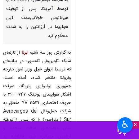
تهران- ایرنا- دولت ونزوئلا «سرقت
آشکار» یک فروند هواپیمای متعلق
به شرکت «اِمتراسور» (Emtrasur)
توسط آمریکا، پس از توقیف
غیرقانونی طولانی‌مدت این
هواپیما در آرژانتین را به شدت
محکوم کرد.
به گزارش روز سه شنبه
ایرنا
از تارنمای
شبکه تلویزیونی تله‌سور، در بیانیه‌ای
که توسط
ایوان خیل
وزیر امور خارجه
ونزوئلا منتشر شده، آمده است:
♿︎
×
جمهوری بولیواری ونزوئلا، سرقت
آشکار هواپیمای بوئینگ ۷۴۷- ۳۰۰ با