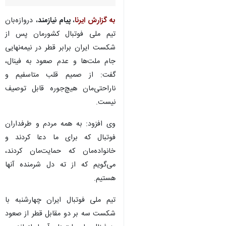
تهران- ایرنا- دروازه‌بان تیم ملی
فوتبال کشورمان پس از شکست
برابر قطر گفت: شرمنده مردم و
هواداران فوتبال هستیم.
به گزارش ایرنا
،
پیام نیازمند
، دروازه‌بان
تیم ملی فوتبال کشورمان پس از
شکست ایران برابر قطر در نیمه‌نهایی
جام ملت‌ها و عدم صعود به فینال،
گفت: از صمیم قلب متاسفیم و
ناراحتی‌مان هیچ‌جوره قابل توصیف
نیست.
وی افزود: به همه مردم و طرفداران
♿︎
فوتبال که برای ما دعا کردند و
خانواده‌مان که حمایت‌مان کردند،