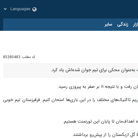
زار
زندگی
سایر
کد مطلب:
85380483