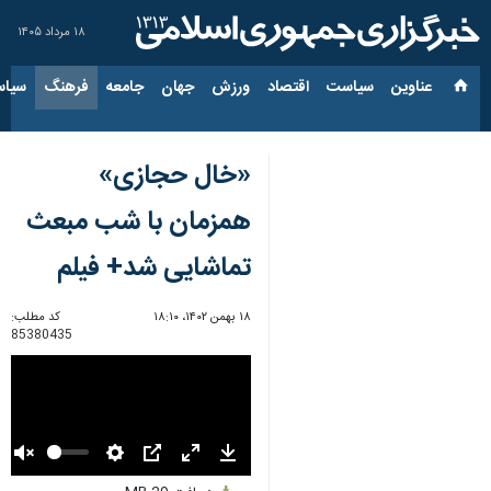
۱۸ مرداد ۱۴۰۵
عناوین‌
سیاست
اقتصاد
ورزش
جهان
جامعه
فرهنگ
سیاس
«خال حجازی»
همزمان با شب مبعث
تماشایی شد+ فیلم
۱۸ بهمن ۱۴۰۲، ۱۸:۱۰
کد مطلب:
85380435
Unmute
Settings
PIP
Enter
Download