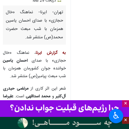
دریافت
29 MB
fullscreen
تهران- ایرنا- نماهنگ «خال
حجازی» با صدای احسان یاسین
همزمان با شب مبعث حضرت
محمد(ص) منتشر شد.
به گزارش ایرنا
، نماهنگ «خال
حجازی» با صدای
احسان یاسین
خواننده جوان کشورمان همزمان با
شب مبعث پیامبر(ص) منتشر شد.
شعر این اثر کاری از
مرتضی حیدری
آل‌کثیر
و
محمد اسداللهی
است.
علیرضا
×
مرادی
و
مهدی نادی صفایی
تنظیم
کنندگان این اثر هستند و آهنگساز هم
♿︎
×
محمد اسداللهی
است.