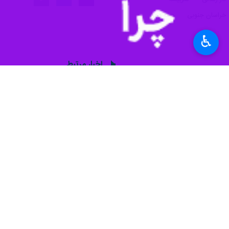
♿︎
بیرجند- ایرنا- پروژه گازرسانی به م
به گزارش ایرنا
مدیرعامل شرکت گاز خراسان جنوبی روز چهارشنبه در
رحمان محمودی افزود: همچنین همزمان با دهه فجر ۱۰ پروژه گازرسانی در شهرستان سربیشه به بهره‌برداری رسیده که ۲۴۰ م
وی ادامه داد: همچنین گازرسانی به ۶ روستای زیر ۲۰ خانوار و نیز سه واحد تولیدی و صنعتی در این شهرستان افتتاح شد.
میلیارد ریال است.
اجرای ۱۴ کیلومتر لوله‌گذاری و احداث هشت باب حوضچه شیرآلات در این طرح لحاظ شده است که با انجام این پروژه هزار و ۱۰۰ خانوار از مزایای آب آشامیدنی سالم برخوردار می‌شوند.
همچنین با حضور استاندار خراسان جنوبی طرح توسعه شب
برای اجرای ۱۰ طرح در شهرستان سربیشه که به صورت متمرکز در هفتمین روز دهه فجر افتتاح شد، ۱۴۲ هزار و ۷۷۰ میلیون ریال هزینه شده است.