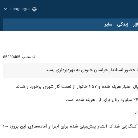
زار
زندگی
سایر
کد مطلب:
85380405