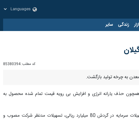
زار
زندگی
سایر
یلان
کد مطلب:
85380394