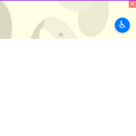
×
تعطیلی کشیده شده بود و شرکت بیش از 10 سال از فعالیت تولیدی خود بازمانده 
♿︎
پرداخت شد و با این تسهیلات شرکت یادشده با جذب 50 نفر نیروی کار مجدداً
۰ نفر
برچسب‌ها
تسهیلات بانکی
بانک صنعت و معدن
گیلان
احیای واحد تولیدی چینی خزر
دهه فجر