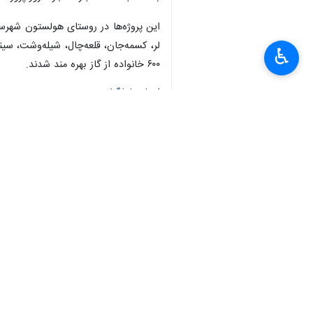
این پروژه‌ها در روستای هولستون شهرستا
لر، کسمه‌جان، قلعه‌چال، شیله‌وشت، سینا
♿︎
۶۰۰ خانواده از گاز بهره مند شدند.
استان‌ها
گیلان
×
۰ نفر
برچسب‌ها
مجلس شورای اسلامی
رشت
انقلاب اسلامی ایران
وزارت کشور
دهه مبارک فجر
شورای نگهبان
انقلاب
اسدالله عباسی
اخبار مرتبط