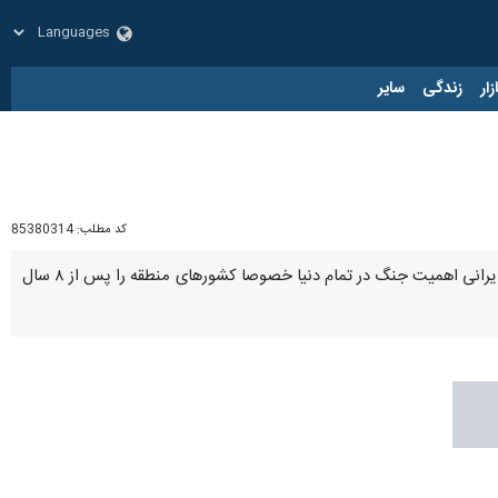
زار
زندگی
سایر
کد مطلب:
85380314