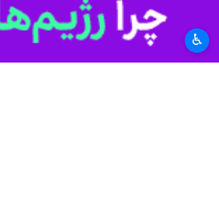
♿︎
جنگ تن به تن با عراق درک و فیلم‌های