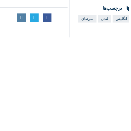
انگلیس
لندن
سرطان
♿︎
×
اخبار مرتبط
کاخ باکینگهام اعلام کرد
پادشاه انگلیس مبتل
لندن- ایرنا- کاخ سلطنت
آیا چارلز باید غزل خ
لندن- ایرنا- گمانه‌زنی
موج جدید اعتصاب مش
لندن – ایرنا – کمتر ا