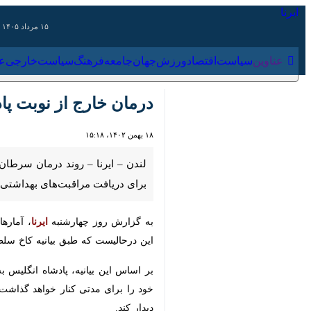
۱۵ مرداد ۱۴۰۵
عناوین‌
سیاست
اقتصاد
ورزش
جهان
جامعه
فرهنگ
سیاس
درمان خارج از نوبت پادش
۱۸ بهمن ۱۴۰۲، ۱۵:۱۸
لندن – ایرنا – روند درمان سرطان چ
مراقبت‌های بهداشتی انتظار می‌کشند 
به گزارش روز چهارشنبه
ایرنا
، آمارها ن
درحالیست که طبق بیانیه کاخ سلطنتی با
بر اساس این بیانیه، پادشاه انگلیس به
برای مدتی کنار خواهد گذاشت. در همی