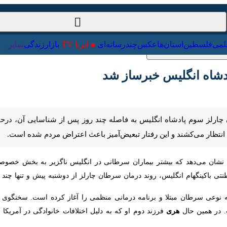
ت‌خارجی
علمی
فلسطین
استان‌ها
عکس
چندرسانه‌ای
ایرنا TV
با
اه انگلیس خبرساز شد
ارلز سوم پادشاه انگلیس به فاصله چند روز پس از شناسایی آن، درحالی آغ
و این رفتار تبعیض‌آمیز باعث اعتراض مردم شده است.
شان می‌دهد که بیشتر بیماران سرطانی در انگلیس ناگزیر به بخش خصوصی م
کینگهام انگلیس، روند درمان سرطان چارلز از دوشنبه پیش و تنها چند روز پس
 نوعی سرطان مبتلا و برنامه درمانی منظمی را آغاز کرده است. سخنگوی کاخ 
ن حال
هری
فرزند دوم او که به دلیل اختلافات خانوادگی در آمریکا زندگی می‌کن