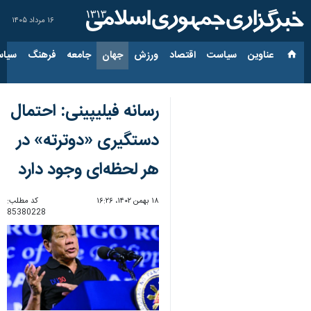
۱۶ مرداد ۱۴۰۵
عناوین‌
سیاست
اقتصاد
ورزش
جهان
جامعه
فرهنگ
سیاس
رسانه فیلیپینی: احتمال
دستگیری «دوترته» در
هر لحظه‌ای وجود دارد
۱۸ بهمن ۱۴۰۲، ۱۶:۲۶
کد مطلب:
85380228