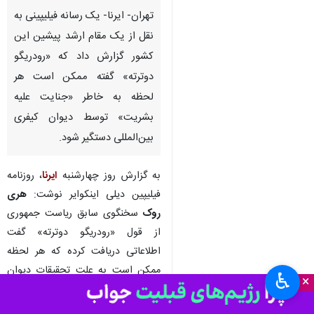
تهران- ایرنا- یک رسانه فیلیپینی به
نقل از یک مقام ارشد پیشین این
کشور گزارش داد که «رودریگو
دوترته» گفته ممکن است هر
لحظه به خاطر «جنایت علیه
بشریت» توسط دیوان کیفری
بین‌المللی دستگیر شود.
به گزارش روز چهارشنبه
ایرنا
، روزنامه
فیلیپین دیلی اینکوایر نوشت:
هری
روک
سخنگوی سابق ریاست جمهوری
از قول «رودریگو دوترته» گفت
اطلاعاتی دریافت کرده که هر لحظه
ممکن است به علت تحقیقات دیوان
♿︎
×
کیفری بین‌المللی در مورد اقدام نظامی
دولت او برای مبارزه با مواد مخدر