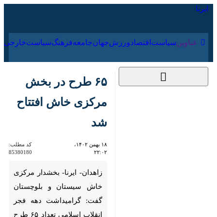
۱۶ مرداد ۱۴۰۵
عناوین‌
سیاست
اقتصاد
ورزش
جهان
جامعه
فرهنگ
سیا
۶۵ طرح در بخش
مرکزی خاش افتتاح شد
۱۸ بهمن ۱۴۰۲، ۲۲:۰۲
کد مطلب:
85380180
زاهدان- ایرنا- بخشدار مرکزی
خاش سیستان و بلوچستان گفت:
گرامیداشت دهه فجر انقلاب
اسلامی تعداد ۶۵ طرح خدماتی،
بهداشتی، صنعتی، تولیدی، برق