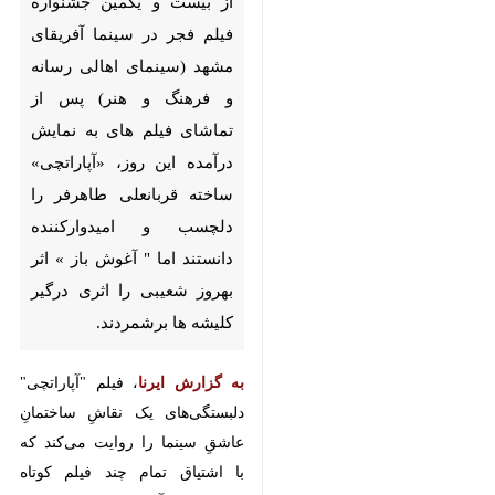
آفریقای مشهد (سینمای اهالی
رسانه و فرهنگ و هنر) پس از
تماشای فیلم های به نمایش
درآمده این روز، «آپاراتچی»
ساخته قربانعلی طاهرفر را دلچسب
و امیدوارکننده دانستند اما "
آغوش باز » اثر بهروز شعیبی را
اثری درگیر کلیشه ها برشمردند.
به گزارش ایرنا
، فیلم "آپاراتچی"
دلبستگی‌های یک نقاشِ ساختمانِ
عاشقِ سینما را روایت می‌کند که با
اشتیاق تمام چند فیلم کوتاه ساخته و
در آرزوی ساختن نخستین فیلم
سینمایی خود است. این فیلم در
دومین روز جشنواره فیلم فجر مشهد