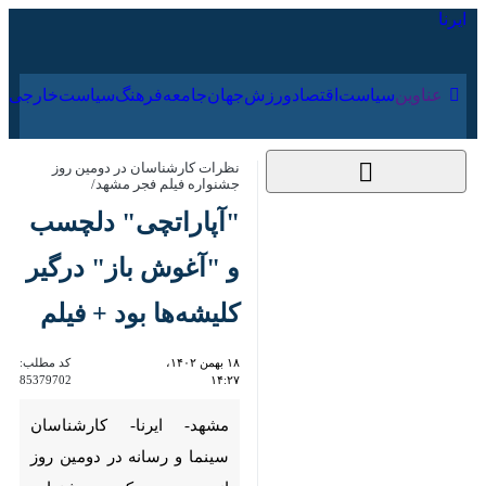
۱۵ مرداد ۱۴۰۵
عناوین‌
سیاست
اقتصاد
ورزش
جهان
جامعه
فرهنگ
سیاس
نظرات کارشناسان در دومین روز جشنواره
فیلم فجر مشهد/
"آپاراتچی" دلچسب و
"آغوش باز" درگیر
کلیشه‌ها بود + فیلم
۱۸ بهمن ۱۴۰۲، ۱۴:۲۷
کد مطلب:
85379702
مشهد- ایرنا- کارشناسان سینما و
رسانه در دومین روز از بیست و
یکمین جشنواره فیلم فجر در سینما