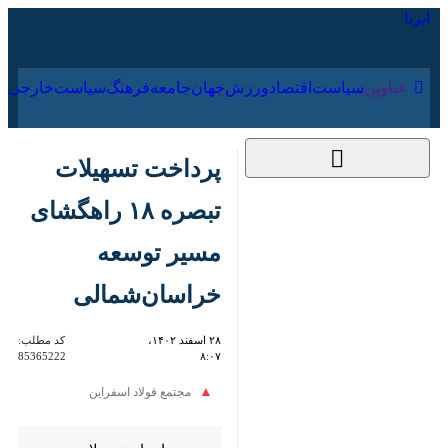
۱۷ مرداد ۱۴۰۵
عناوین‌
سیاست
اقتصاد
ورزش
جهان
جامعه
فرهنگ
سیا
پرداخت تسهیلات
تبصره ۱۸ راهگشای
مسیر توسعه
خراسان‌شمالی
۲۸ اسفند ۱۴۰۲، ۸:۰۷
کد مطلب:
85365222
مجتمع فولاد اسفراین
بجنورد-ایرنا- تسهیلات تبصره ۱۸