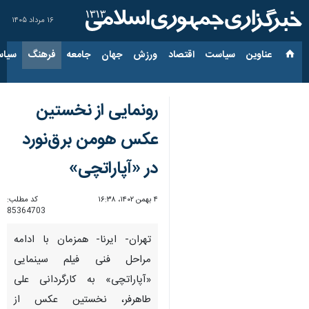
۱۶ مرداد ۱۴۰۵
عناوین‌
سیاست
اقتصاد
ورزش
جهان
جامعه
فرهنگ
سیاس
رونمایی از نخستین
عکس هومن برق‌نورد
در «آپاراتچی»
۴ بهمن ۱۴۰۲، ۱۶:۳۸
کد مطلب:
85364703
تهران- ایرنا- همزمان با ادامه
مراحل فنی فیلم سینمایی
«آپاراتچی» به کارگردانی علی
طاهرفر، نخستین عکس از