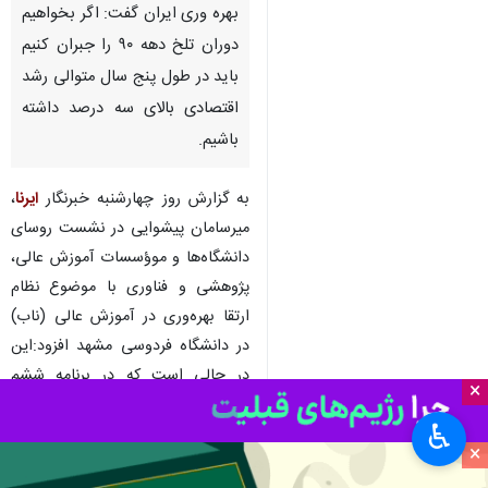
بهره وری ایران گفت: اگر بخواهیم
دوران تلخ دهه ۹۰ را جبران کنیم
باید در طول پنج سال متوالی رشد
اقتصادی بالای سه درصد داشته
باشیم.
به گزارش روز چهارشنبه خبرنگار
ایرنا
،
میرسامان پیشوایی در نشست روسای
دانشگاه‌ها و موؤسسات آموزش عالی،
پژوهشی و فناوری با موضوع نظام
ارتقا بهره‌وری در آموزش عالی (ناب)
در دانشگاه فردوسی مشهد افزود:این
در حالی است که در برنامه ششم
×
توسعه رشد ۲ و هشت دهم اقتصادی
♿︎
از محل بهره وری در نظر گرفته شده
×
بود ولی متاسفانه به چهار دهم هم