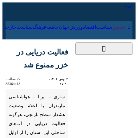
۱۶ مرداد ۱۴۰۵
عناوین‌
سیاست
اقتصاد
ورزش
جهان
جامعه
فرهنگ
سیاس
فعالیت دریایی در خزر
ممنوع شد
۴ بهمن ۱۴۰۲، ۱۷:۴۰
کد مطلب:
85364413
ساری - ایرنا - هواشناسی
مازندران با اعلام وضعیت هشدار
سطح نارنجی، هرگونه فعالیت
دریایی در آب‌های ساحلی این
استان را از اوایل وقت امروز سه