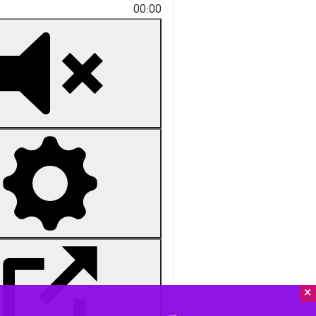
Mute
Settings
PIP
Enter
Download
دریافت
48 MB
fullscreen
×
به گزارش ایرنا
، بارش برف مناطق وسیعی 